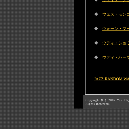
◆
ウェス・モンゴメリー
◆
ウォーン・マーシュ
◆
ウディ・ショウ(W
◆
ウディ・ハーマン
JAZZ RANDOM W
Copyright:(C）2007 You Pla
Rights Reserved.