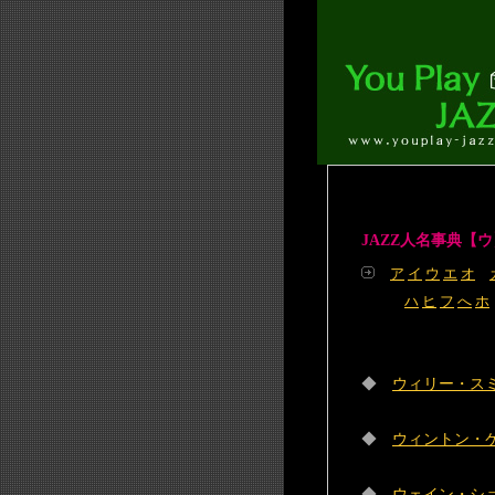
JAZZ人名事典【ウ
ア
イ
ウ
エ
オ
ハ
ヒ
フ
へ
ホ
◆
ウィリー・スミス（
◆
ウィントン・ケリー
◆
ウェイン・ショータ