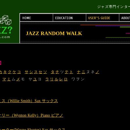
ジャズ専門インターネッ
JAZZ RANDOM WALK
】
カ
キ
ク
ケ
コ
サ
シ
ス
セ
ソ
タ
チ
ツ
テ
ト
ナ
ニ
ヌ ネ
ノ
マ
ミ
ム
メ
モ ヤ
ユ
ヨ
ラ
リ
ル
レ
ロ
ワ ヲ ン
Willie Smith）Sax サックス
（Wynton Kelly）Piano ピアノ
ー(Wayne Shorter) Sax サックス