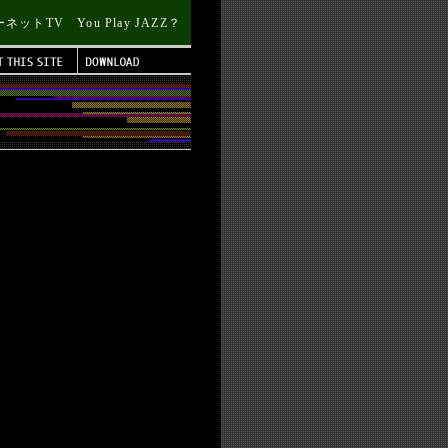
トTV You Play JAZZ？