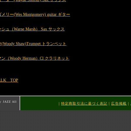
(Wes Montgomery) guitar ギター
（Warne Marsh） Sax サックス
oody Shaw)Trumpet トランペット
（Woody Herman）Cl クラリネット
ALK TOP
y JAZZ All
｜
特定商取引法に基づく表記
｜
広告掲載
｜