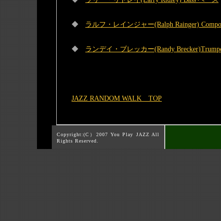
◆
ラルフ・レインジャー(Ralph Rainger) Com
◆
ランデイ・ブレッカー(Randy Brecker)Tru
JAZZ RANDOM WALK TOP
Copyright:(C）2007 You Play JAZZ All
Rights Reserved.