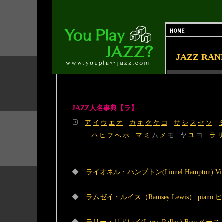
JAZZ RA
JAZZ人名事典【ラ】
ア
イ
ウ
エ
オ
カ
キ
ク
ケ
コ
サ
シ
ス
セ
ソ
ハ
ヒ
フ
へ
ホ
マ
ミ
ム
メ
モ ヤ
ユ
ヨ
ラ
◆
ライオネル・ハンプトン(Lionel Hampton) 
◆
ラムゼイ・ルイス（Ramsey Lewis） piano 
◆
ラリー・リドレイ(Larry Ridley) Bass ベース