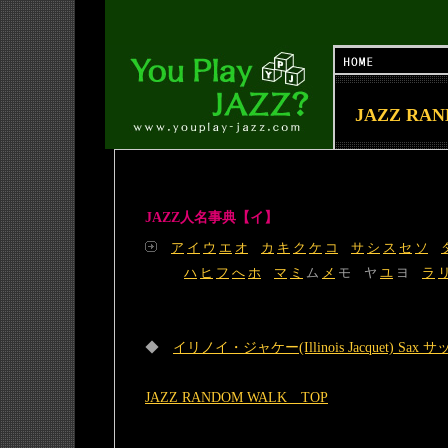
JAZZ RA
JAZZ人名事典【イ】
ア
イ
ウ
エ
オ
カ
キ
ク
ケ
コ
サ
シ
ス
セ
ソ
ハ
ヒ
フ
へ
ホ
マ
ミ
ム
メ
モ ヤ
ユ
ヨ
ラ
◆
イリノイ・ジャケー(Illinois Jacquet) Sax 
JAZZ RANDOM WALK TOP