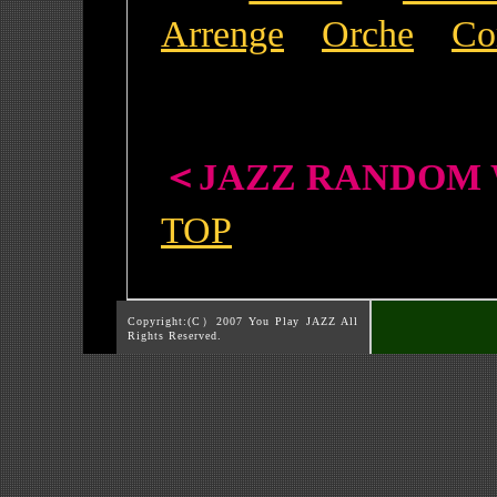
Arrenge
Orche
Co
＜JAZZ RANDOM
TOP
Copyright:(C）2007 You Play JAZZ All
Rights Reserved.