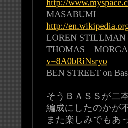
http://www.myspace.
MASABUMI
http://en.wikipedia.
LOREN STILLMAN o
THOMAS MORGA
v=8A0bRiNsryo
BEN STREET on Bas
そうＢＡＳＳが二
編成にしたのかが
また楽しみでもあ