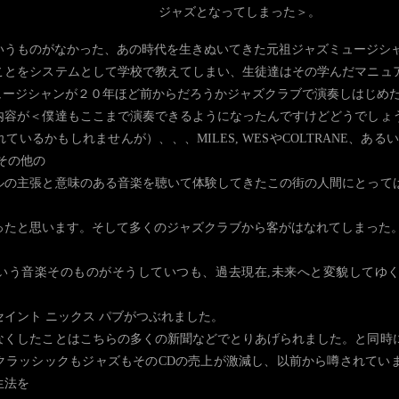
ジャズとなってしまった＞。
いうものがなかった、あの時代を生きぬいてきた元祖ジャズミュージシ
ことをシステムとして学校で教えてしまい、生徒達はその学んだマニュ
ミュージシャンが２０年ほど前からだろうかジャズクラブで演奏しはじめ
内容が＜僕達もここまで演奏できるようになったんですけどどうでしょ
ているかもしれませんが）、、、MILES, WESやCOLTRANE、あ
その他の
ルの主張と意味のある音楽を聴いて体験してきたこの街の人間にとって
ったと思います。そして多くのジャズクラブから客がはなれてしまった
いう音楽そのものがそうしていつも、過去現在,未来へと変貌してゆ
イント ニックス パブがつぶれました。
なくしたことはこちらの多くの新聞などでとりあげられました。と同時
クラッシックもジャズもそのCDの売上が激減し、以前から噂されてい
生法を