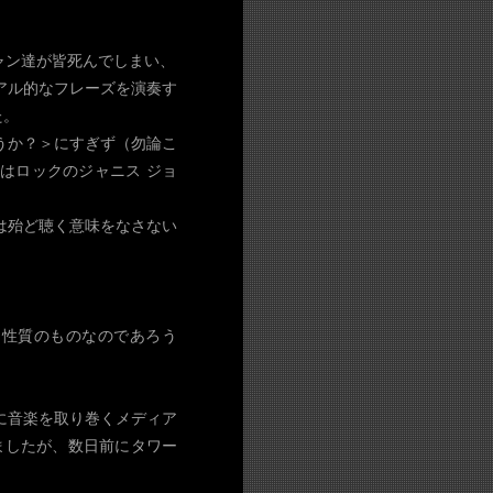
ャン達が皆死んでしまい、
アル的なフレーズを演奏す
た。
うか？＞にすぎず（勿論こ
るいはロックのジャニス ジョ
は殆ど聴く意味をなさない
。
く性質のものなのであろう
に音楽を取り巻くメディア
ましたが、数日前にタワー