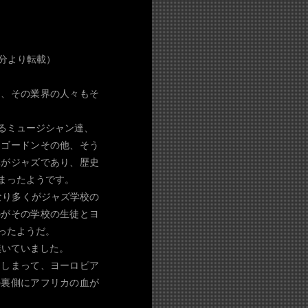
発行分より転載）
ン、その業界の人々もそ
るミュージシャン達、
ーゴードンその他、そう
体がジャズであり、歴史
まったようです。
なり多くがジャズ学校の
のがその学校の生徒とヨ
ったようだ。
嘆いていました。
てしまって、ヨーロピア
の裏側にアフリカの血が