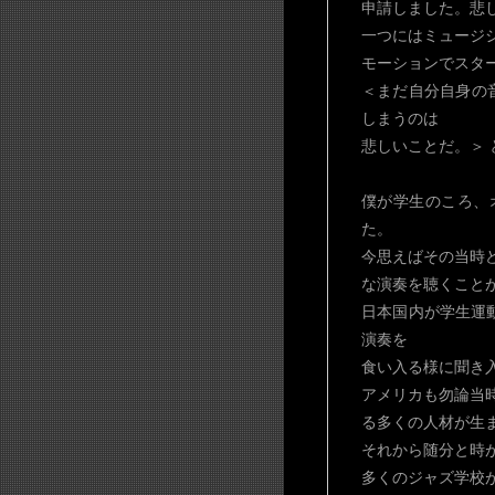
申請しました。悲
一つにはミュージ
モーションでスタ
＜まだ自分自身の
しまうのは
悲しいことだ。＞ 
僕が学生のころ、
た。
今思えばその当時
な演奏を聴くこと
日本国内が学生運
演奏を
食い入る様に聞き
アメリカも勿論当
る多くの人材が生
それから随分と時
多くのジャズ学校