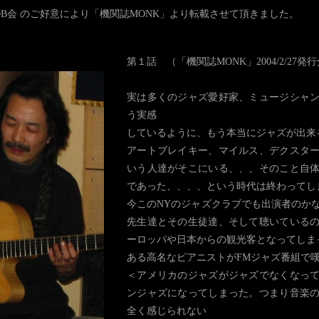
B会 のご好意により「機関誌MONK」より転載させて頂きました。
第１話 （「機関誌MONK」2004/2/27
実は多くのジャズ愛好家、ミュージシャ
う実感
しているように、もう本当にジャズが出来
アートブレイキー、マイルス、デクスタ
いう人達がそこにいる、、、そのこと自
であった、、、、という時代は終わってし
今このNYのジャズクラブでも出演者のか
先生達とその生徒達、そして聴いている
ーロッパや日本からの観光客となってしま
ある高名なピアニストがFMジャズ番組で
＜アメリカのジャズがジャズでなくなっ
ンジャズになってしまった。つまり音楽
全く感じられない