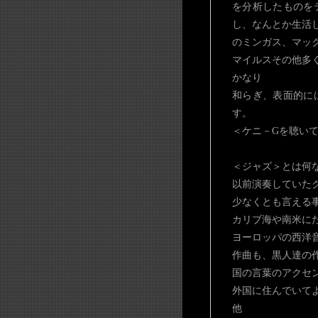
を分析したものを
し、なんとか生活
のミンガス、マッ
マイルスその他多
かなり
和らぎ、表面的に
す。
＜ケニ－Gを聴い
＜ジャズ＞とは何
以前演奏していた
少なくとも言える
カリブ海や南米に
ヨーロッパの西洋
作曲も、黒人達の
国の言葉のアクセ
外国に住んでいて
他