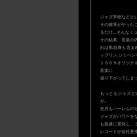
ジャズ学校などと
その彼等がやった
るだけ,,,そんな
その結果、音楽の
れは私自身も含まれ
ップリン,ジミヘン
１００％オリジナ
音楽に
成り下がってしま
もっともジャズと
が。
先月もハーレムのセ
ジャズがパワーを
も急速に変化し、
レコードが会社更