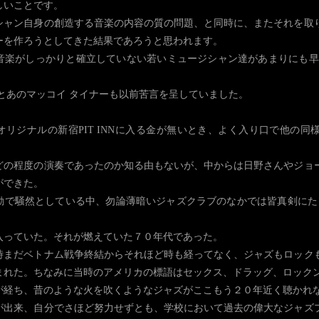
しいことです。
シャン自身の創造する音楽の内容の質の問題、と同時に、またそれを取
ーを作ろうとしてきた結果であろうと思われます。
音楽がしっかりと確立していない若いミュージシャン達があまりにも早
とあのマッコイ タイナーも以前苦言を呈していました。
オリジナルの新宿PIT INNに入る金が無いとき、よく入り口で他の同
どの程度の演奏であったのか知る由もないが、中からは日野さんやジョ
ができた。
動で騒然としている中、勿論薄暗いジャズクラブのなかでは皆真剣にた
入っていた。それが燃えていた７０年代であった。
時まだベトナム戦争終結からそれほど時も経ってなく、ジャズもロック
まれた。ちなみに当時のアメリカの標語はセックス、ドラッグ、ロック
が経ち、昔のような火を吹くようなジャズがここもう２０年近く聴かれな
が出来、自分でさほど努力せずとも、学校において過去の偉大なジャズ