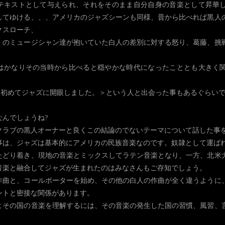
テキストとして与えられ、それをそのまま自分自身の音楽として昇華
してゆける、、、アメリカのジャズシーンも同様、昔から比べれば黒人
クスローチ、
くのミュージシャン達が抱いていた白人の差別に対する怒り、葛藤、挑
はかなりその当時から比べると穏やかな時代になったこととも大きく
て初めてジャズに開眼しました。＞という人と出会った事もあるぐらい
なんでしょうね?
クラブの黒人オーナーと良くこの結論のでないテーマについて話した事
事は、ジャズは基本的にアメリカの民族音楽なのです。奴隷として運ば
たどり着き、現地の音楽とミックスしてラテン音楽となり、一方、北米
音楽と融合してジャズが生まれたのはみなさんもご存知でしょう。
作曲と、コールポーターを始め、その他の白人の作曲が全く違うように
ントと密接な関係があります。
よその国の音楽を理解するには、その音楽の発生した国の習慣、風習、