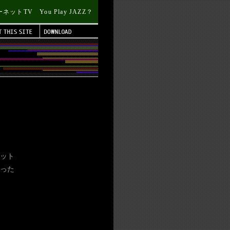
トTV You Play JAZZ？
ット
った
。