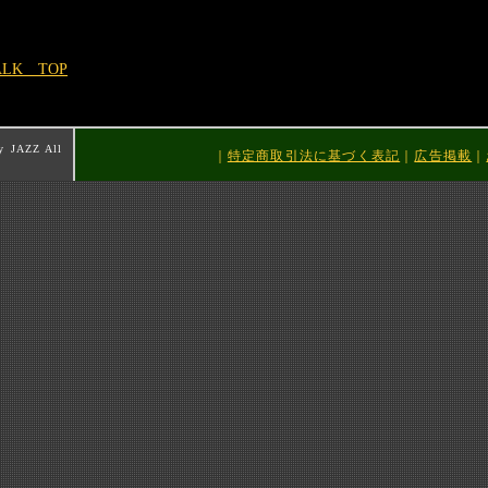
ALK TOP
y JAZZ All
｜
特定商取引法に基づく表記
｜
広告掲載
｜