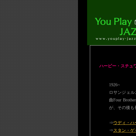
ハービー・スチュワード(
1926~
ロサンジェル
曲Four Br
が、その後も
⇒
ウディ・ハ
⇒
スタン・ゲ