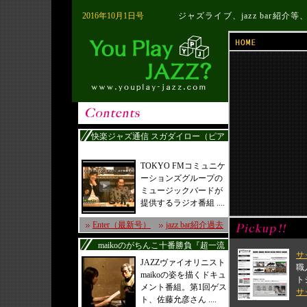
2016年10月1日号
ジャズライブ、jazz bar紹
快楽ジャズ通信 スガダイロー（ピア
ノ）
TOKYO FMコミュニケ
ーションズグループの
ミュージックバードが
提供するラジオ番組 ....
Enter（最新号）
jazz bar紹介過去
maikoのがちんこ十番勝負『超一流
サ
JAZZヴァイオリニスト
職
maikoの姿を描くドキュ
ト
メント番組。第1回ゲス
サ
ト、佐藤允彦さん ....