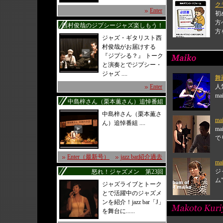
ク
Enter
初
方
西村俊哉のジプシージャズ楽しもう！
方
ジャズ・ギタリスト西
村俊哉がお届けする
『ジプシる？』 トーク
と演奏とでジプシー・
ジャズ ....
舞
Enter
人
m
中島梓さん（栗本薫さん）追悼番組
中島梓さん（栗本薫さ
ma
ん）追悼番組 ....
m
で
Enter（最新号）
jazz bar紹介過去
ma
ジ
怒れ！ジャズメン 第23回
ム"
ジャズライブとトーク
とで活躍中のジャズメ
ンを紹介！jazz bar「J」
を舞台に......