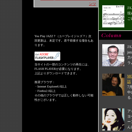
ンツ
J
現
ご
You Play JAZZ？（ユープレイジャズ？）次
回更新は、未定です。若干前後する場合もあ
ります。
J
j
力
ラ
当サイトの一部のコンテンツの再生には、
FLASH PLAYERが必要になります。
上記よりダウンロードできます。
M
話
推奨ブラウザ：
・Internet Explorer6.0以上
7
・Firefox2.0以上
中
その他のブラウザでは正しく動作しない可能
る..
性がございます。
JASRAC許諾番号：9011156002Y45037
ア
ヨ
ー
ん