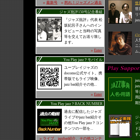
最新号
怒れ！ジャズメン過去
世
世
ジャズ批評150号記念番組
リ
『ジャズ批評』代表 松
ja
坂妃呂子さんへのイン
タビューと当時の写真
ハ
等を交えてお送り致し
人
ます。
ニ
Enter
ム
You Play jazz？モバイル
ユープレイジャズの
docomo公式サイト。携
帯版でもライブ映像、
j
jazz bar紹介その他...
j
等
Enter
用
期
You Play jazz？BACK NUMBER
過去に配信したジャズ
ライブやjazz bar紹介そ
ジ
の他You Play jazz？コン
ジ
テンツの一部を...
ド
す
ライブ、jazzbar紹介、その他コンテ