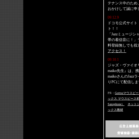
テナンス中のため
おかけして誠に申
09.12.9
ドコモ公式サイト『ジャ
ト！！
「Jazzミュージ
帯の着信音に！」ラ
料登録無しでも役
アクセス！
09.10.1
ジャズ・ヴァイオリ
maiko先生』は、携帯
maikoさんのJa
りPCにて配信しま
PR：
Gottsuマウスピ
ックス マウスピース
Saxophone）
ネット
ックス教材